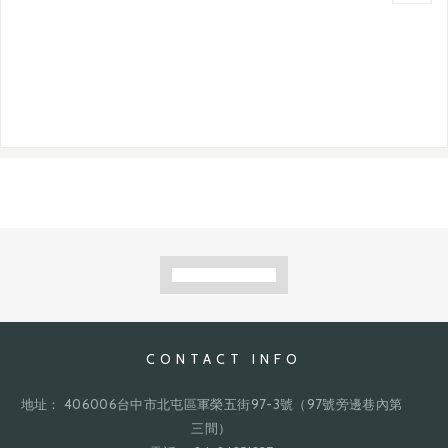
CONTACT INFO
地址： 406006台中市北屯區軍榮五街97-3號（97號旁邊巷內第
三間）