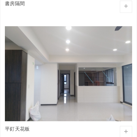
書房隔間
+
平釘天花板
+